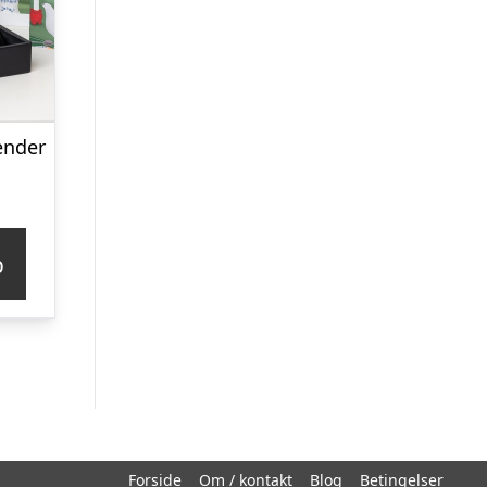
ender
p
Forside
Om / kontakt
Blog
Betingelser