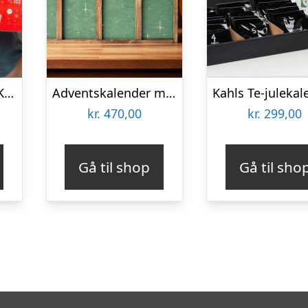
Julekalender med Kaffekapsler
Adventskalender med Danske Juleøl & Snacks
Kahls Te-julekal
kr.
470,00
kr.
299,00
Gå til shop
Gå til sho