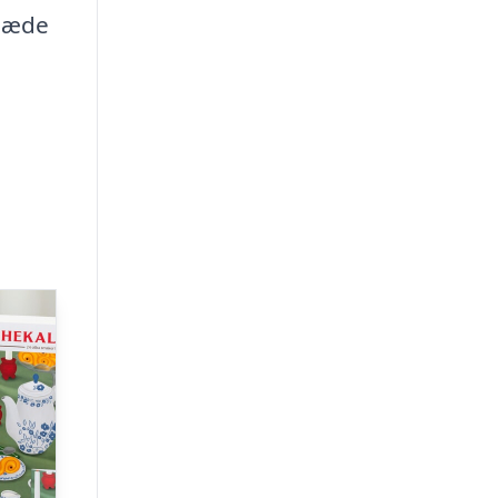
glæde