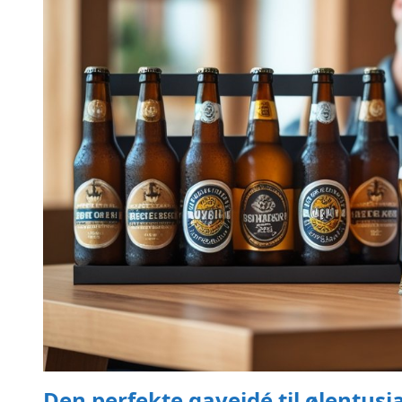
Den perfekte gaveidé til ølentusias