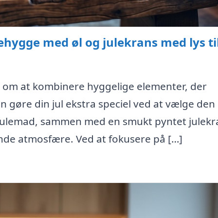
hygge med øl og julekrans med lys til
r om at kombinere hyggelige elementer, der
 gøre din jul ekstra speciel ved at vælge den 
l julemad, sammen med en smukt pyntet julekr
nde atmosfære. Ved at fokusere på […]