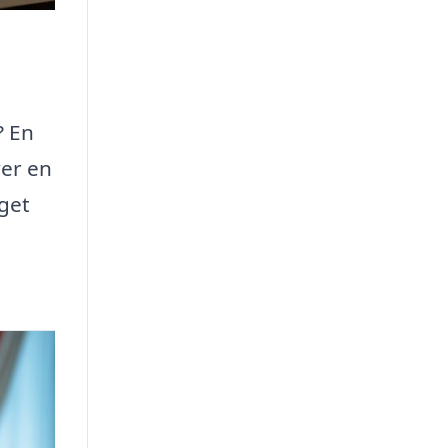
? En
ver en
get