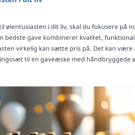
l ølentusiasten i dit liv, skal du fokusere på n
n bedste gave kombinerer kvalitet, funktional
ten virkelig kan sætte pris på. Det kan være a
ningssæt til en gaveæske med håndbryggede øl