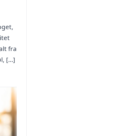
oget,
itet
lt fra
, […]