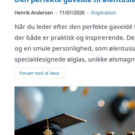
Henrik Andersen
-
11/01/2026
-
Inspiration
Når du leder efter den perfekte gaveidé ti
der både er praktisk og inspirerende. De
og en smule personlighed, som ølentusias
specialdesignede ølglas, unikke ølsmag
Forsæt med at læse