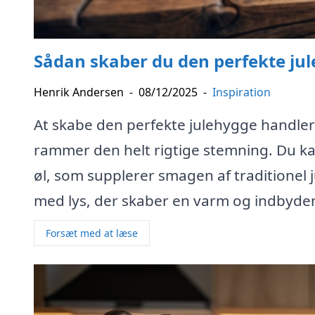
Sådan skaber du den perfekte jule
Henrik Andersen
-
08/12/2025
-
Inspiration
At skabe den perfekte julehygge handle
rammer den helt rigtige stemning. Du kan
øl, som supplerer smagen af traditione
med lys, der skaber en varm og indbyde
Forsæt med at læse